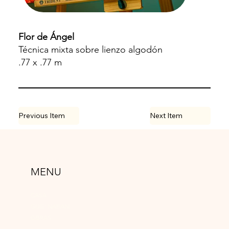
Flor de Ángel
Técnica mixta sobre lienzo algodón
.77 x .77 m
Previous Item
Next Item
MENU
CASA
GUIE’ NABANI
OBRAS