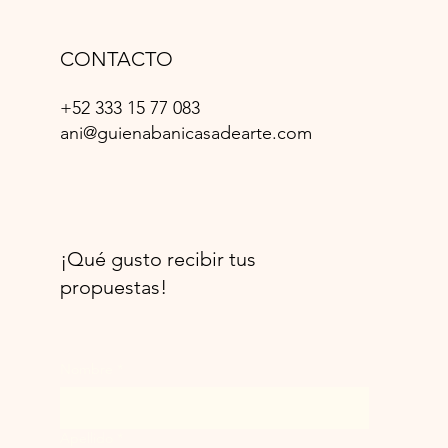
CONTACTO
+52 333 15 77 083
ani@guienabanicasadearte.com
¡Qué gusto recibir tus
propuestas!
Nombre
*
Apellido
*