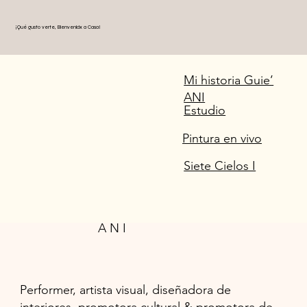
¡Qué gusto verte, Bienvenidx a Casa!
Mi historia Guie’
ANI
Estudio
Pintura en vivo
Siete Cielos I
A N I
Performer, artista visual, diseñadora de
interiores, promotora cultural & promotora de