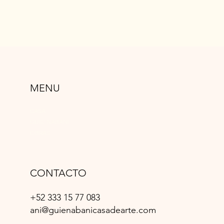
MENU
CASA
GUIE’ NABANI
OBRAS
CONTACTO
+52 333 15 77 083
ani@guienabanicasadearte.com