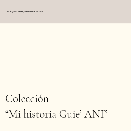
¡Qué gusto verte, Bienvenidx a Casa!
Colección
“Mi historia Guie’ ANI”