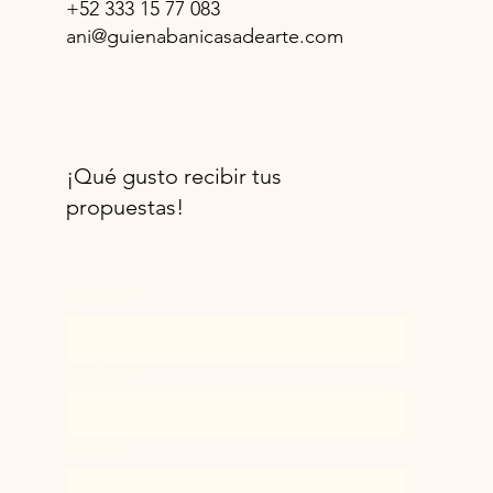
+52 333 15 77 083
ani@guienabanicasadearte.com
¡Qué gusto recibir tus
propuestas!
Nombre
*
Apellido
*
Correo
*