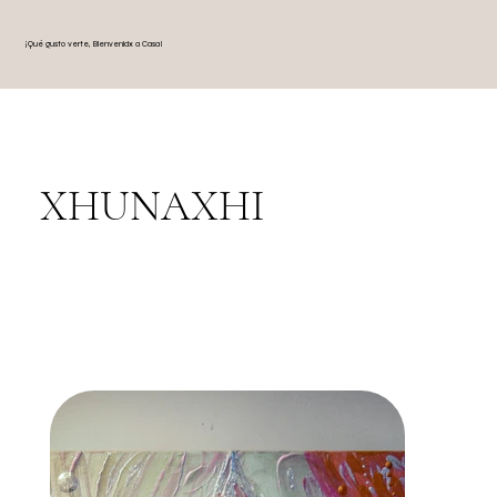
¡Qué gusto verte, Bienvenidx a Casa!
XHUNAXHI