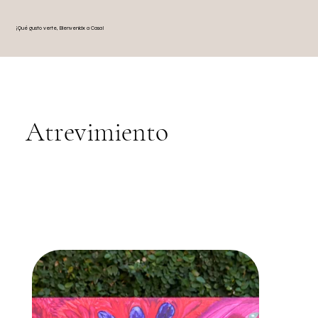
¡Qué gusto verte, Bienvenidx a Casa!
Atrevimiento